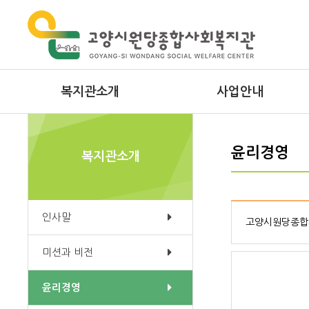
복지관소개
사업안내
인사말
사례관리
윤리경영
복지관소개
미션과 비전
서비스제공사업
윤리경영
지역사회조직사업
인사말
고양시원당종합사
연혁
원당마음이음발달센터
미션과 비전
시설안내
성인심리상담프로그램
조직도
무지개장애인주간보호센터
윤리경영