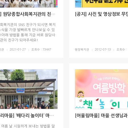
[공지] 원당종합사회복지관의 친구가 되어주세요!
회복지관의 SNS 친구가 되시면 복지
소식을 가장 발빠르게 만나보실 수 있
!아래 방법을 통해 지금 바로 원당사
관의 친구가 되어주세요!
지관
2021-01-27
조회수 : 73447
원당복지관
2012-07-13
조회수 : 
[배다리마을] ‘배다리 놀이터’ 마을선생님과 함께하는 여름방학
 여름 날 시원하게 보내는 방법을 알