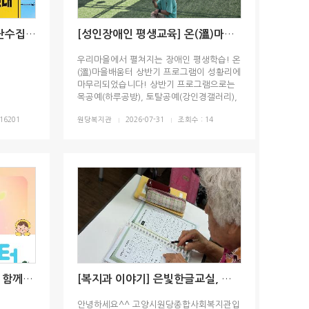
[공지] 사진 및 영상정보 무단수집 및 배포 거부
[성인장애인 평생교육] 온(溫)마을배움터 2026년 상반기 프로그램 종강
우리마을에서 펼쳐지는 장애인 평생학습! 온
(溫)마을배움터 상반기 프로그램이 성황리에
마무리되었습니다! 상반기 프로그램으로는
목공예(하루공방), 토탈공예(강인경갤러리),
AI활용교육(내일꿈제작소), 드림드론(일산드
16201
원당복지관
2026-07-31
조회수 : 14
론교육원) 총 4곳의 기관에서 진행되었습니
다. 특히, 드림드론 프로그램은 작년 온(溫)
마을 배움터 수강생으로 참여하셨던 참여자
분이 자격 과정을 이수한 뒤,올해 드림...
[어울림마을] 마을 선생님과 함께하는 여름방학 "책 놀이터" 진행
[복지과 이야기] 은빛한글교실, 알차게 마무리한 1학기 이야기-영화관람 체험학습
안녕하세요^^ 고양시원당종합사회복지관입