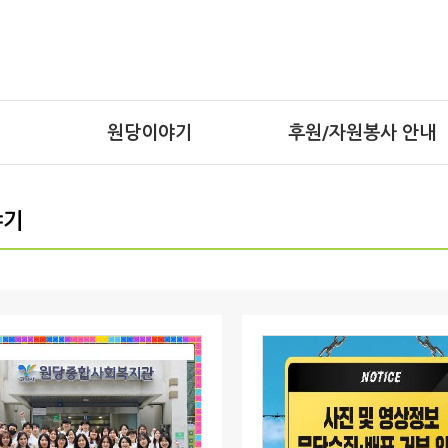
원당이야기
후원/자원봉사 안내
자원봉사안내/신청
야기
나눔가게
터