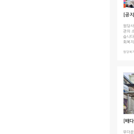
오시는길
원당사
관의 
습니다
회복지
원당복
무더운