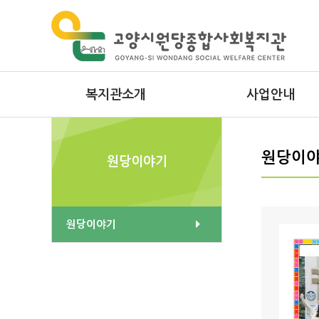
복지관소개
사업안내
인사말
사례관리
원당이
원당이야기
미션과 비전
서비스제공사업
윤리경영
지역사회조직사업
원당이야기
연혁
원당마음이음발달센터
시설안내
성인심리상담프로그램
조직도
무지개장애인주간보호센