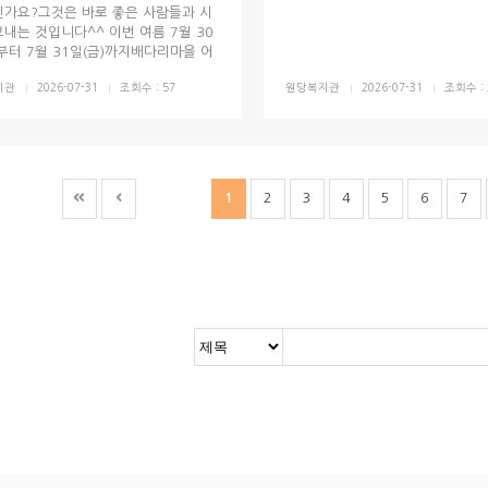
신가요?그것은 바로 좋은 사람들과 시
보내는 것입니다^^ 이번 여름 7월 30
)부터 7월 31일(금)까지배다리마을 어
 힘으로 배다리마을 어린이들에게 시
지관
2026-07-31
조회수 : 57
원당복지관
2026-07-31
조회수 : 
여름을 선물했습니다. “배다리놀이
 25명의 어린이들과 5명의 마을 선생
참여하여,무더운 여름방학 시원하게 물
, 라면파티, 비즈공예, 화채파티를...
2
3
4
5
6
7
1