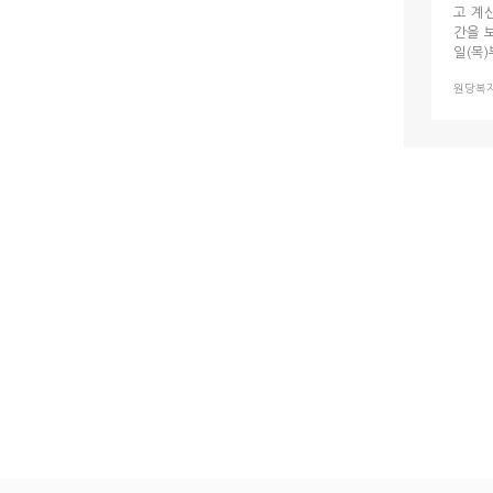
고 계
간을 
일(목
른들이
원당복
원한 
터”는
님이 
총놀이