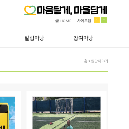
-
+
HOME
사이트맵
알림마당
참여마당
공지사항
프로그램신청
홈
원당이야기
원당영상관
주민목소리
정기간행물
기관내방신청