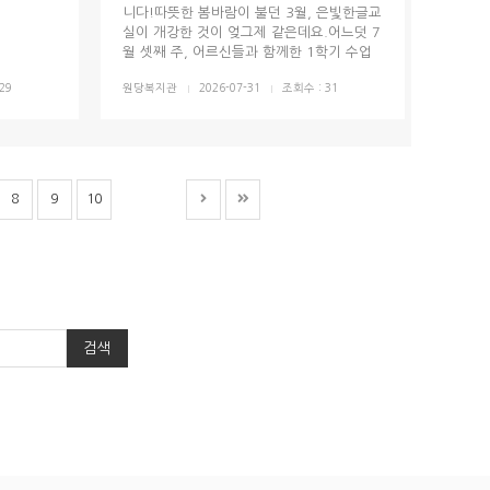
니다!따뜻한 봄바람이 불던 3월, 은빛한글교
실이 개강한 것이 엊그제 같은데요.어느덧 7
월 셋째 주, 어르신들과 함께한 1학기 수업
이 마무리되었습니다.그동안 개나리반, 장미
29
원당복지관
2026-07-31
조회수 : 31
반, 무궁화반 어르신들께서는 한글을 배우
고, 읽고 쓰며 매주 즐겁고 알찬 시간을 보내
셨습니다^^ 마지막 수업까지 열심히 참여해
주신 어르신들과 함께 특별한 하루를 보내
기...
8
9
10
검색